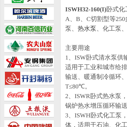
ISWH32-160(I)
卧式化工
A、B、C切割型等2
泵、
热水泵
、化工泵
主要用途
1、ISW卧式清水泵
适用于工业和城市给
输送、暖通制冷循环
T≤80℃。
2、ISWR卧式热水
锅炉热水增压循环输送及
3、ISWH卧式化工
体，适用于石油、化