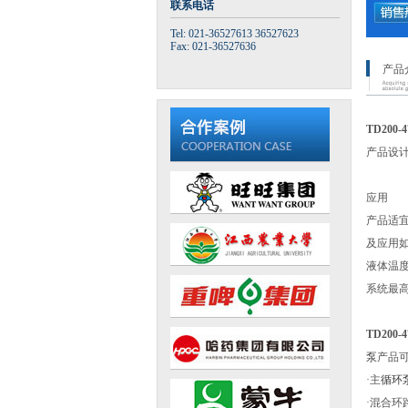
联系电话
Tel: 021-36527613 36527623
Fax: 021-36527636
产品
TD200
产品设
应用
产品适
及应用
液体温度：
系统最高
TD200
泵
产品
·主
循环
·混合环