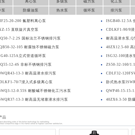
道泵
离心泵
多级泵
磁力泵
化工泵
井泵
防爆油泵
热水泵
循环泵
排污泵
HF25-20-200 氟塑料离心泵
ISGB40-12.
XZ-15 直联旋片真空泵
CDLKF1-90
Q50-7-2.2S 国标法兰不锈钢排污泵
耐高温潜水泵,QNG
QB50-32-105 耐腐蚀不锈钢磁力泵
40ZX12.5-6
SG40-125A立式管道循环泵
ISG32-100
Q55-12-4S 非标不锈钢排污泵
ZS50-32-16
0WQR43-13-3 耐高温潜水排污泵
CDLF32-12
DLKF1-70/7浸入式多级离心泵
卧式热水泵ISWR5
5WQ3-12-0.55S 耐酸碱不锈钢化工污水泵
QWP40-15-1
5WQR37-13-3 耐高温无堵塞潜水排污泵
40ZX6.3-5
产品