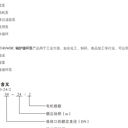
流泵
冻机泵
量过滤器泵
统用泵
水循环
-47/4SWHC 锅炉循环泵
产品用于工业方面。如在化工、制药、食品加工等行业。可以
输送
压泵
路循环泵