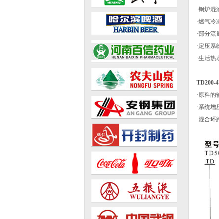
·锅炉混
·燃气冷
·部分流
·定压系
·生活热
TD200
·原料的
·系统
增
·混合环