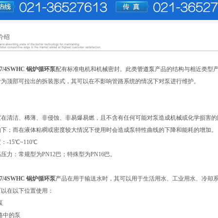
介绍
-47/4SWHC 锅炉循环泵
配有标准电机和机械密封。此类
管道泵
产品的结构与相近类型
计为顶部可拉出的拆装形式，其可以在不影响管路系统的情况下对泵进行维护。
宜在清洁、稀薄、非侵蚀、非易爆易燃，且不含有任何可能对泵造成机械或化学损害的
如下；而在液体粘稠或密度较大情况下使用时会造成泵特性曲线的下降和能耗的增加。
-15℃~110℃
压力：常规型为PN12巴；特殊型为PN16巴。
-47/4SWHC 锅炉循环泵
产品在用于输送水时，其可以用于生活用水、工业用水、冷却系
可以在以下位置使用：
泵
路中的泵