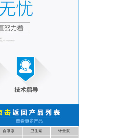
自吸泵
卫生泵
计量泵