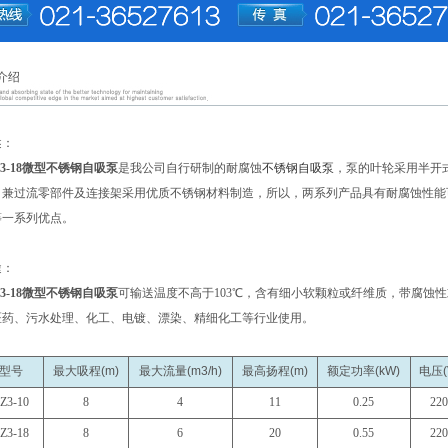
介绍
述：
13-18微型不锈钢自吸泵
是我公司自行研制的耐腐蚀
不锈钢自吸泵
，泵的叶轮采用半开
，兼过流零部件及连接架采用优质不锈钢材料制造，所以，两系列产品具有耐腐蚀性能
等一系列优点。
途：
13-18微型不锈钢自吸泵
可输送温度不高于103℃，含有细小软颗粒或纤维质，带腐蚀
医药、污水处理、化工、电镀、漂染、精细化工等行业使用。
型号
最大吸程(m)
最大流量(m3/h)
最高扬程(m)
额定功率(kW)
电压(
Z3-10
8
4
11
0.25
220
Z3-18
8
6
20
0.55
220