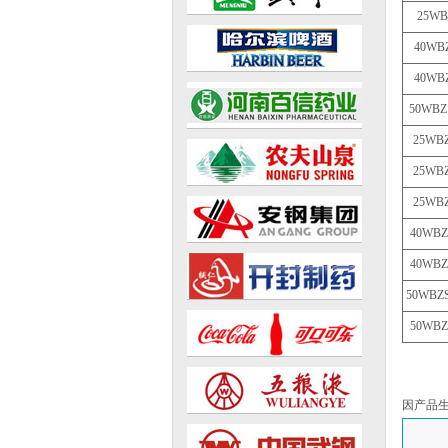
25WB
40WBZ
40WBZ
50WBZ1
25WBZ
25WBZ
25WBZ
40WBZ
40WBZ
50WBZS
50WBZ
因产品