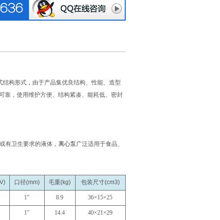
式结构形式，由于产品集优良结构、性能、造型
可靠，使用维护方便、结构紧凑、能耗低、密封
性或有卫生要求的液体，
离心泵
广泛适用于食品、
V)
口径(mm)
毛重(kg)
包装尺寸(cm3)
1"
8.9
36×15×25
1"
14.4
40×21×29