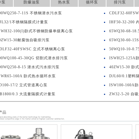
井泵
防爆油泵
热水泵
循环泵
排污泵
00WQ250-7-11S 不锈钢潜水污水泵
CDLF32-60
JL32/1不锈钢隔膜式计量泵
IHF50-32-2
SWH32-100(I)卧式不锈钢防爆单级离心泵
65WQ30-68-
0ZW15-30耐腐蚀自吸排污泵
65WQ30-60-
DLF32-40FSWSC 立式不锈钢离心泵
50WQ10-10-
00WQ100-45-30QG 切割式潜水排污泵
ISWH25-12
00WQ250-8-15 潜水式污水排污泵
40ZW15-30 
SWR65-160A 卧式热水循环水泵
DJL60/0.1塑
D100-17/2 立式管道离心泵
ISW100-16
B1800/0.3 大流量隔膜式计量泵
ZW32-5-20 
产品