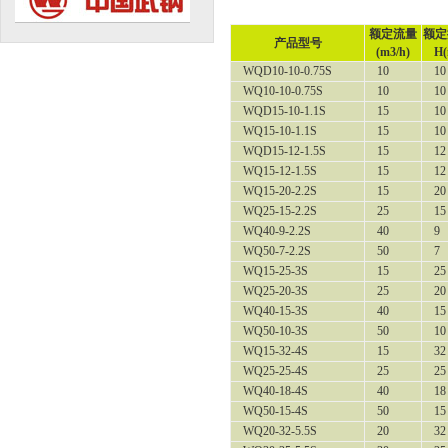
额定流量
额定
产品型号
(m3/h)
H(
WQD10-10-0.75S
10
10
WQ10-10-0.75S
10
10
WQD15-10-1.1S
15
10
WQ15-10-1.1S
15
10
WQD15-12-1.5S
15
12
WQ15-12-1.5S
15
12
WQ15-20-2.2S
15
20
WQ25-15-2.2S
25
15
WQ40-9-2.2S
40
9
WQ50-7-2.2S
50
7
WQ15-25-3S
15
25
WQ25-20-3S
25
20
WQ40-15-3S
40
15
WQ50-10-3S
50
10
WQ15-32-4S
15
32
WQ25-25-4S
25
25
WQ40-18-4S
40
18
WQ50-15-4S
50
15
WQ20-32-5.5S
20
32