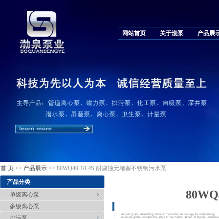
网站首页
关于渤泵
产品展
首 页
>>
产品展示
>> 80WQ40-18-4S 耐腐蚀无堵塞不锈钢污水泵
产品分类
80W
单级离心泵
多级离心泵
排污泵