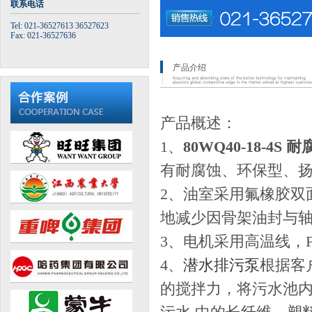
联系电话
Tel: 021-36527613 36527623
Fax: 021-36527636
产品介绍
产品概述：
1、
80WQ40-18-4
有耐腐蚀、环保型、
2、油室采用氟橡胶双
地减少因骨架油封与
3、电机采用高温线，
4、
潜水排污泵
根据客
的搅拌力，将污水池