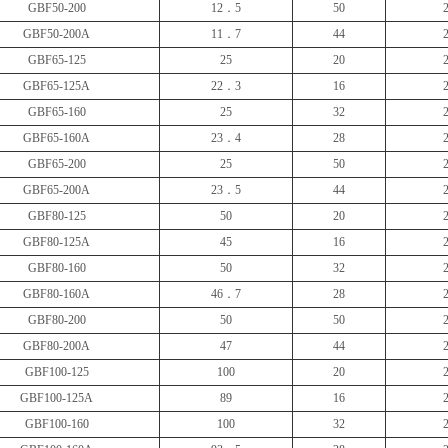
GBF50-200
12．5
50
GBF50-200A
11．7
44
GBF65-125
25
20
GBF65-125A
22．3
16
GBF65-160
25
32
GBF65-160A
23．4
28
GBF65-200
25
50
GBF65-200A
23．5
44
GBF80-125
50
20
GBF80-125A
45
16
GBF80-160
50
32
GBF80-160A
46．7
28
GBF80-200
50
50
GBF80-200A
47
44
GBF100-125
100
20
GBF100-125A
89
16
GBF100-160
100
32