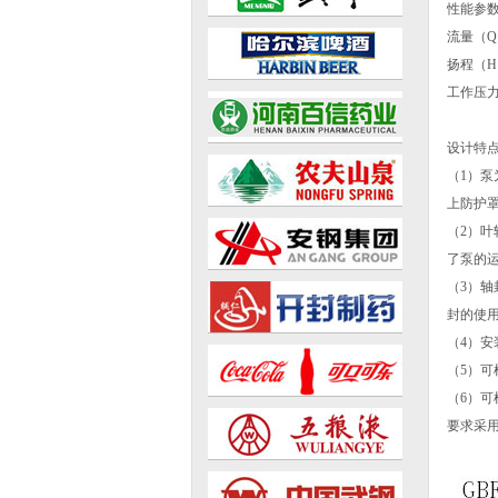
性能参
流量（Q）2
扬程（H）
工作压力（
设计特
（1）
上防护
（2）
了泵的
（3）
封的使
（4）
（5）
（6）可
要求采