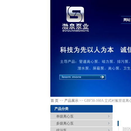
网站
首 页
>>
产品展示
>> GBF50-160A 立式衬氟管道离
产品分类
单级离心泵
多级离心泵
排污泵