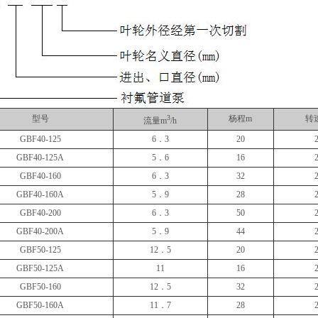
型号
3
杨程m
转速
流量m
/h
GBF40-125
6．3
20
GBF40-125A
5．6
16
GBF40-160
6．3
32
GBF40-160A
5．9
28
GBF40-200
6．3
50
GBF40-200A
5．9
44
GBF50-125
12．5
20
GBF50-125A
11
16
GBF50-160
12．5
32
GBF50-160A
11．7
28