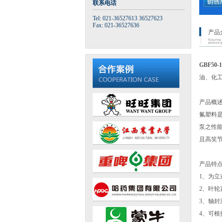
联系电话
Tel: 021-36527613 36527623
Fax: 021-36527636
产品
GBF50
油、化
产品概
氟塑料
泵之性能
且高笑
产品特
1、为
2、叶
3、轴
4、可