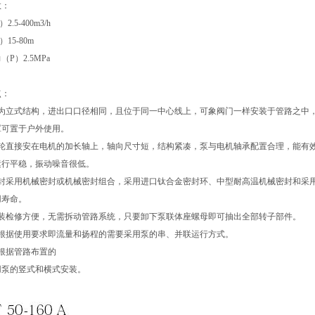
数：
.5-400m3/h
15-80m
P）2.5MPa
点：
泵为立式结构，进出口口径相同，且位于同一中心线上，可象阀门一样安装于管路之中
罩可置于户外使用。
叶轮直接安在电机的加长轴上，轴向尺寸短，结构紧凑，泵与电机轴承配置合理，能有
运行平稳，振动噪音很低。
轴封采用机械密封或机械密封组合，采用进口钛合金密封环、中型耐高温机械密封和采
用寿命。
安装检修方便，无需拆动管路系统，只要卸下泵联体座螺母即可抽出全部转子部件。
可根据使用要求即流量和扬程的需要采用泵的串、并联运行方式。
根据管路布置的
用泵的竖式和横式安装。