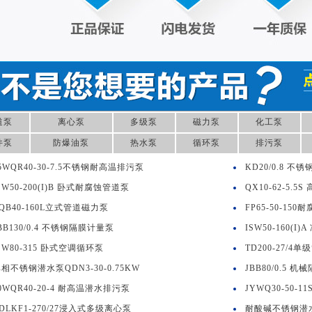
道泵
离心泵
多级泵
磁力泵
化工泵
井泵
防爆油泵
热水泵
循环泵
排污泵
5WQR40-30-7.5不锈钢耐高温排污泵
KD20/0.8 
SW50-200(I)B 卧式耐腐蚀管道泵
QX10-62-5.
QB40-160L立式管道磁力泵
FP65-50-15
BB130/0.4 不锈钢隔膜计量泵
ISW50-160(
SW80-315 卧式空调循环泵
TD200-27/4
相不锈钢潜水泵QDN3-30-0.75KW
JBB80/0.5 
0WQR40-20-4 耐高温潜水排污泵
JYWQ30-50-
DLKF1-270/27浸入式多级离心泵
耐酸碱不锈钢潜水泵