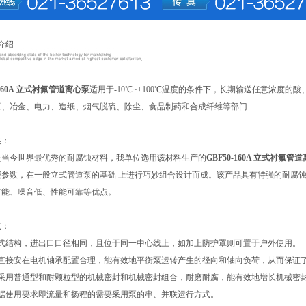
介绍
-160A 立式衬氟管道离心泵
适用于-10℃~+100℃温度的条件下，长期输送任意浓度
工、冶金、电力、造纸、烟气脱硫、除尘、食品制药和合成纤维等部门.
述：
是当今世界最优秀的耐腐蚀材料，我单位选用该材料生产的
GBF50-160A 立式衬氟管
参数，在一般立式管道泵的基础 上进行巧妙组合设计而成。该产品具有特强的耐腐蚀
节能、噪音低、性能可靠等优点。
点：
立式结构，进出口口径相同，且位于同一中心线上，如加上防护罩则可置于户外使用。
轮直接安在电机轴承配置合理，能有效地平衡泵运转产生的径向和轴向负荷，从而保证
封采用普通型和耐颗粒型的机械密封和机械密封组合，耐磨耐腐，能有效地增长机械密
根据使用要求即流量和扬程的需要采用泵的串、并联运行方式。