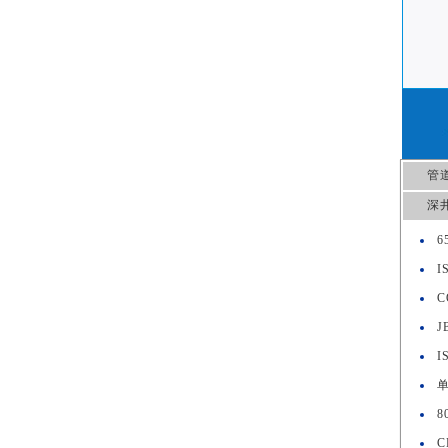
管
深
6
I
C
J
I
单
8
C