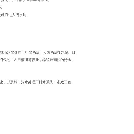
，提高了产品的安全性与可靠性。
便。
为此而进入污水坑。
城市污水处理厂排水系统、人防系统排水站、自
沼气池、农田灌溉等行业，输送带颗粒的污水、
业，以及城市污水处理厂排水系统、市政工程、