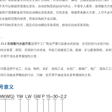
根据用户需要配备全自动安全保护控制柜，对泵的漏水、漏电、过载及超温等进行保护
球开关可以根据所需液位变化，自动控制泵的起动与停止，不需专人看管，使用极为方
根据用户需要配备双导轨自动耦合安装系统，它给安装、维修带来极大方便，人可不必
够在全扬程范围内使用，而保证电机不会过载。
两种不同的安装方式，固定式自动耦合安装系统，移动式自由安装系统。
途：
0-15-4 无堵塞污水提升泵
适用于工厂商业严重污染废水的排放、住宅区的污水排污站、
的结水装置，医院、宾馆的污水排放、市政工程建筑工地、勘探、矿山配套附机、农村
也可用于清水及带腐蚀性介质。
排污泵
适用于化工、石油、制药、采矿、造纸工业、水泥厂、炼钢厂、电厂、煤加工工
地等行业输送带颗粒的污水、污物，也可用于抽送清水及带腐蚀性介质。