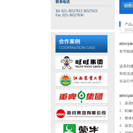
联系电话
Tel: 021-36527613 36527623
Fax: 021-36527636
产品
80WQ4
有节能
该系列
和双流
在运行
80WQ4
1、采用
2、机械
3、整
4、该