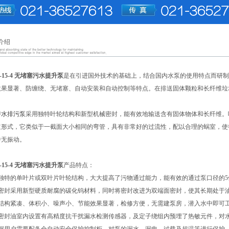
介绍
0-15-4 无堵塞污水提升泵
是在引进国外技术的基础上，结合国内水泵的使用特点而研制
效果显著、防缠绕、无堵塞、自动安装和自动控制等特点。在排送固体颗粒和长纤维垃
潜水排污泵
采用独特叶轮结构和新型机械密封，能有效地输送含有固体物体和长纤维。
道形式，它类似于一截面大小相同的弯管，具有非常好的过流性，配以合理的蜗室，使
中无振动。
0-15-4 无堵塞污水提升泵
产品特点：
独特的单叶片或双叶片叶轮结构，大大提高了污物通过能力，能有效的通过泵口径的5
密封采用新型硬质耐腐的碳化钨材料，同时将密封改进为双端面密封，使其长期处于油
体结构紧凑、体积小、噪声小、节能效果显著，检修方便，无需建泵房，潜入水中即可
泵密封油室内设置有高精度抗干扰漏水检测传感器，及定子绕组内预埋了热敏元件，对