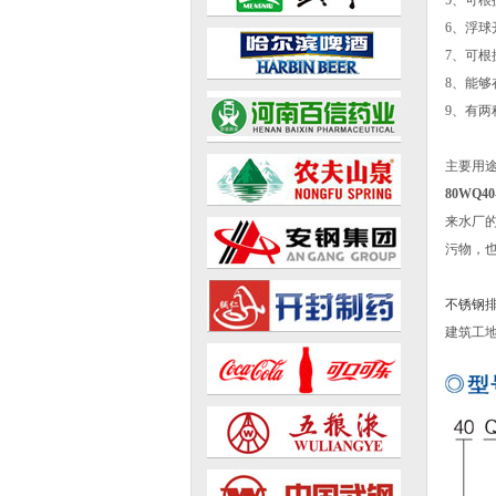
5、可
6、浮
7、可
8、能
9、有
主要用
80WQ4
来水厂
污物，
不锈钢
建筑工