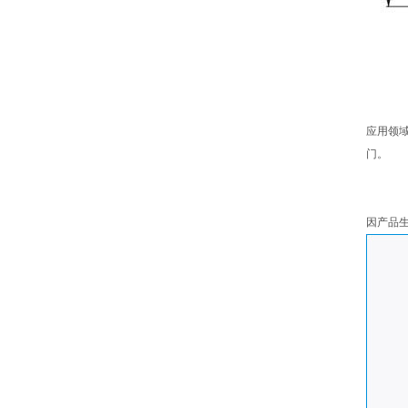
应用领
门。
因产品