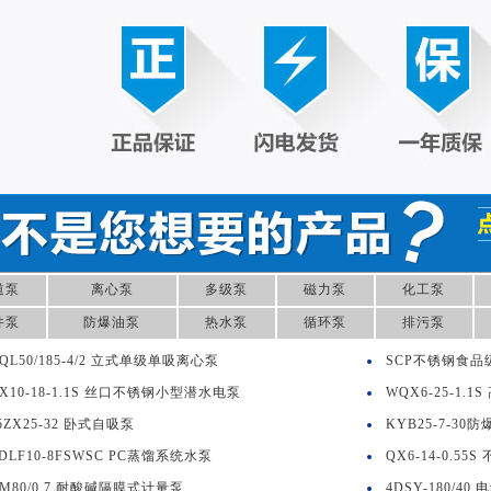
道泵
离心泵
多级泵
磁力泵
化工泵
井泵
防爆油泵
热水泵
循环泵
排污泵
QL50/185-4/2 立式单级单吸离心泵
SCP不锈钢食品
X10-18-1.1S 丝口不锈钢小型潜水电泵
WQX6-25-1.
5ZX25-32 卧式自吸泵
KYB25-7-30
DLF10-8FSWSC PC蒸馏系统水泵
QX6-14-0.5
M80/0.7 耐酸碱隔膜式计量泵
4DSY-180/40