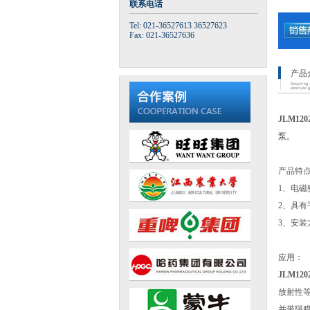
联系电话
Tel: 021-36527613 36527623
Fax: 021-36527636
产品
JLM1
泵
。
产品特
1、电磁
2、具
3、安
应用：
JLM1
放射性
并带隔