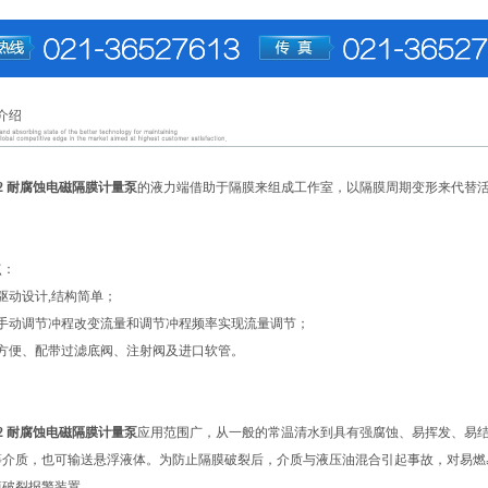
介绍
202 耐腐蚀电磁隔膜计量泵
的液力端借助于隔膜来组成工作室，以隔膜周期变形来代替
点：
驱动设计,结构简单；
有手动调节冲程改变流量和调节冲程频率实现流量调节；
装方便、配带过滤底阀、注射阀及进口软管。
202 耐腐蚀电磁隔膜计量泵
应用范围广，从一般的常温清水到具有强腐蚀、易挥发、易
等介质，也可输送悬浮液体。为防止隔膜破裂后，介质与液压油混合引起事故，对易燃
膜破裂报警装置。