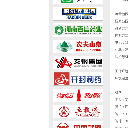
流量范围：0
压力范围：0
驱动方
控制方
电机：110V
功率：2
防护等级: 
工作环
环境温度
材料
泵头：304,
膜片：PT
阀门：304,
阀球：31