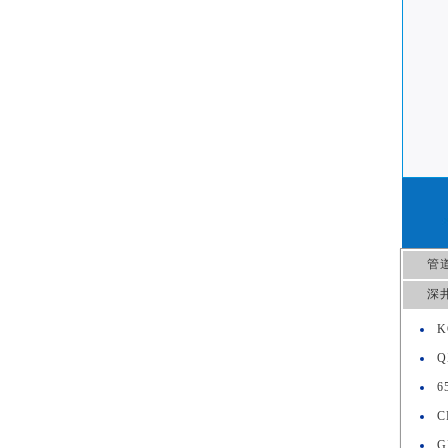
管
深
K
Q
6
C
G