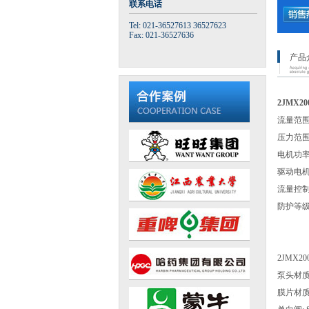
联系电话
Tel: 021-36527613 36527623
Fax: 021-36527636
产品
2JMX2
流量范围: 
压力范围: 
电机功率: 3
驱动电机
流量控制
防护等级: 
2JMX2
泵头材质: 
膜片材质: