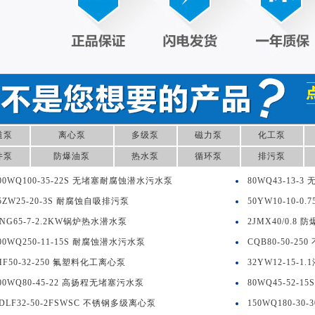
道泵
离心泵
多级泵
磁力泵
化工泵
井泵
防爆油泵
热水泵
循环泵
排污泵
00WQ100-35-22S 无堵塞耐腐蚀潜水污水泵
80WQ43-13-
5ZW25-20-3S 耐腐蚀自吸排污泵
50YW10-10-
NG65-7-2.2KW锅炉热水潜水泵
2JMX40/0.
00WQ250-11-15S 耐腐蚀潜水污水泵
CQB80-50-2
HF50-32-250 氟塑料化工离心泵
32YW12-15-
00WQ80-45-22 高扬程无堵塞污水泵
80WQ45-52-
DLF32-50-2FSWSC 不锈钢多级离心泵
150WQ180-3