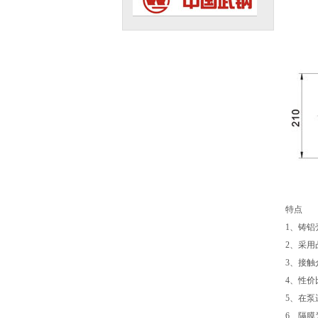
特点
1、铸
2、采
3、接触
4、性
5、在
6、隔膜