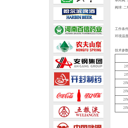
单向阀: SU
阀球: 二氧
工作条
环境温度: 
技术参
2J
2J
2J
2J
2J
2J