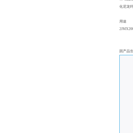
化尼龙纤
用途
2JMX
因产品