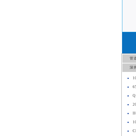
管
深
1
6
Q
2
I
1
C