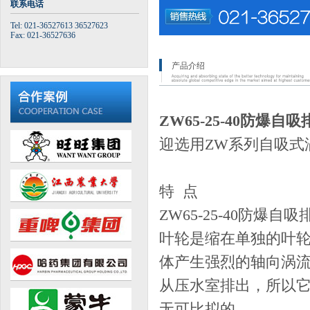
联系电话
Tel: 021-36527613 36527623
Fax: 021-36527636
产品介绍
ZW65-25-40防爆自
迎选用ZW系列自吸式
特 点
ZW65-25-40防
叶轮是缩在单独的叶
体产生强烈的轴向涡
从压水室排出，所以
无可比拟的。