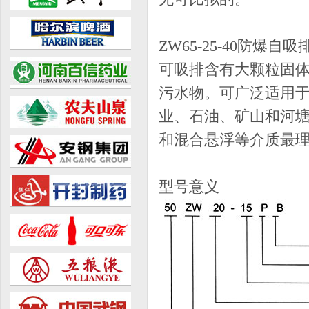
ZW65-25-40防
可吸排含有大颗粒固
污水物。可广泛适用
业、石油、矿山和河
和混合悬浮等介质最
型号意义